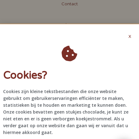
Contact
About
X
Offerte aanvragen
Algemene voorwaarden
Privacybeleid
Cookies?
Contact
+31 6 48 61 46 41
Cookies zijn kleine tekstbestanden die onze website
info@bragascreations.com
gebruikt om gebruikerservaringen efficiënter te maken,
@bragascreations
statistieken bij te houden en marketing te kunnen doen.
Onze cookies bevatten geen stukjes chocolade, je kunt ze
niet eten en er is geen verborgen koekjestrommel. Als u
verder gaat op onze website dan gaan wij er vanuit dat u
hiermee akkoord gaat.