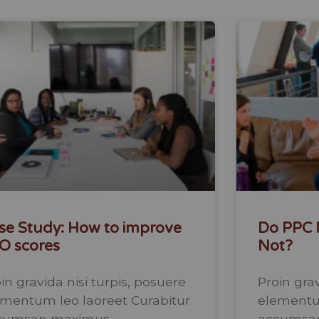
se Study: How to improve
Do PPC N
O scores
Not?
in gravida nisi turpis, posuere
Proin grav
ementum leo laoreet Curabitur
elementum
cumsan maximus.
accumsa