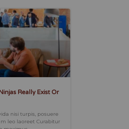
injas Really Exist Or
ida nisi turpis, posuere
 leo laoreet Curabitur
n maximus.