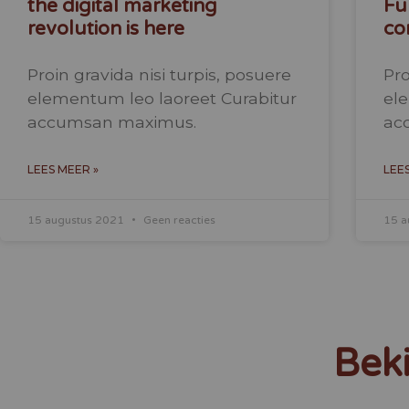
the digital marketing
Fu
revolution is here
co
Proin gravida nisi turpis, posuere
Pro
elementum leo laoreet Curabitur
el
accumsan maximus.
ac
LEES MEER »
LEE
15 augustus 2021
Geen reacties
15 a
Beki