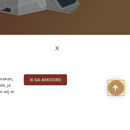
X
 maken,
IK GA AKKOORD
de, je
Contact
n wij er
+31 6 48 61 46 41
info@bragascreations.com
@bragascreations