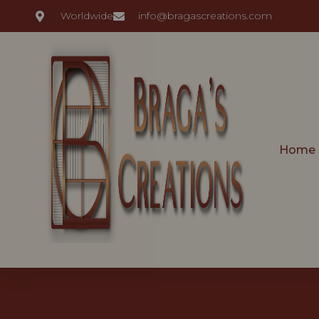
Worldwide
info@bragascreations.com
Home