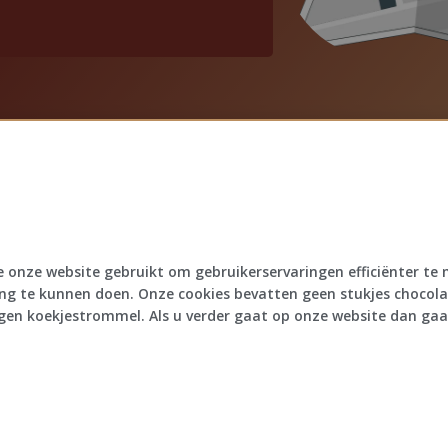
e onze website gebruikt om gebruikerservaringen efficiënter te
Braga's Creations
ing te kunnen doen. Onze cookies bevatten geen stukjes chocola
About
rgen koekjestrommel. Als u verder gaat op onze website dan gaa
Home
Offerte aanvragen
Onze diensten
Algemene voorwaarden
Over ons
Privacybeleid
Contact