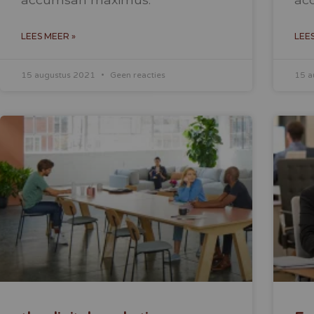
LEES MEER »
LEE
15 augustus 2021
Geen reacties
15 a