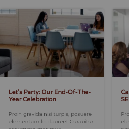
Let’s Party: Our End-Of-The-
Ca
Year Celebration
SE
Proin gravida nisi turpis, posuere
Pro
elementum leo laoreet Curabitur
el
accumsan maximus.
ac