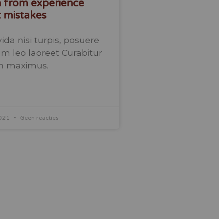
 from experience
 mistakes
ida nisi turpis, posuere
 leo laoreet Curabitur
n maximus.
2021
Geen reacties