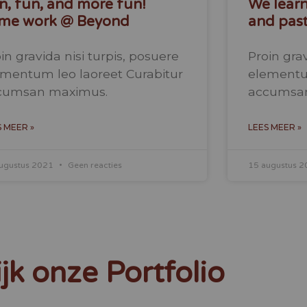
n, fun, and more fun!
We learn
me work @ Beyond
and past
in gravida nisi turpis, posuere
Proin grav
ementum leo laoreet Curabitur
elementum
cumsan maximus.
accumsa
S MEER »
LEES MEER »
ugustus 2021
Geen reacties
15 augustus 
jk onze Portfolio