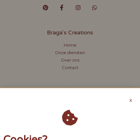
Braga's Creations
Home
Onze diensten
Over ons
Contact
About
X
Offerte aanvragen
Algemene voorwaarden
Privacybeleid
Cookies?
Contact