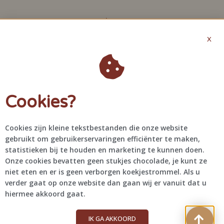
About
X
Offerte aanvragen
Algemene voorwaarden
Privacybeleid
Cookies?
Contact
+31 6 48 61 46 41
Cookies zijn kleine tekstbestanden die onze website
info@bragascreations.com
gebruikt om gebruikerservaringen efficiënter te maken,
@bragascreations
statistieken bij te houden en marketing te kunnen doen.
Onze cookies bevatten geen stukjes chocolade, je kunt ze
niet eten en er is geen verborgen koekjestrommel. Als u
verder gaat op onze website dan gaan wij er vanuit dat u
hiermee akkoord gaat.
IK GA AKKOORD
Braga's Creations 2021 © All rights reserved