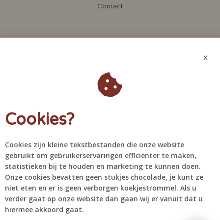
Contact
About
X
Offerte aanvragen
Algemene voorwaarden
Privacybeleid
Cookies?
Contact
+31 6 48 61 46 41
Cookies zijn kleine tekstbestanden die onze website
info@bragascreations.com
gebruikt om gebruikerservaringen efficiënter te maken,
@bragascreations
statistieken bij te houden en marketing te kunnen doen.
Onze cookies bevatten geen stukjes chocolade, je kunt ze
niet eten en er is geen verborgen koekjestrommel. Als u
verder gaat op onze website dan gaan wij er vanuit dat u
hiermee akkoord gaat.